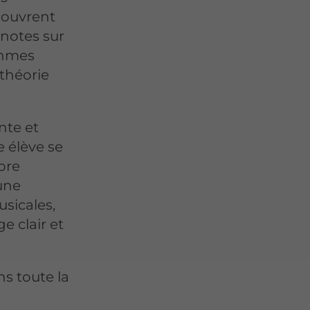
couvrent
s notes sur
thmes
 théorie
nte et
 élève se
opre
 une
usicales,
e clair et
s toute la