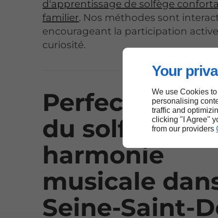
d'apprentissage de solfège conforta
familier
. Nos méthodes sont interact
encourageant la participation active 
curiosité.
Your priva
We use Cookies to
Perfectionne
personalising conte
traffic and optimizi
du solfège et
clicking "I Agree" 
from our providers
harmonie
musicale dans
Seine-Saint-D