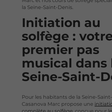
Marc et nos cours de solfège spécia
la Seine-Saint-Denis.
Initiation au
solfège : votr
premier pas
musical dans 
Seine-Saint-D
Pour les habitants de la Seine-Saint
Casanova Marc propose une
initiat
complète au solfège
, conçue pour l