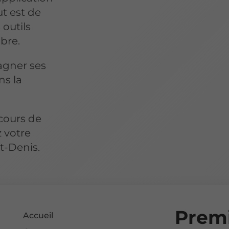
ut est de
 outils
bre.
agner ses
ns la
cours de
 votre
t-Denis.
Premi
Accueil