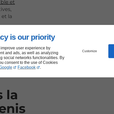
ble et
ives,
et la
cy is our priority
 improve user experience by
ment
Customize
nt and ads, as well as analyzing
ng social networks functionalities. By
you consent to the use of Cookies
Google
Facebook
.
 la
enis