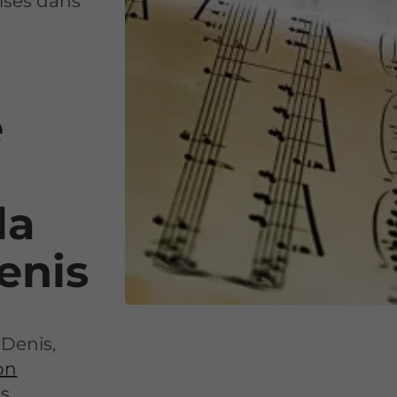
lisés dans
e
la
enis
-Denis,
ion
es