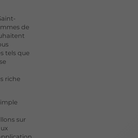
Saint-
rammes de
uhaitent
ous
s tels que
yse
s riche
simple
llons sur
aux
application