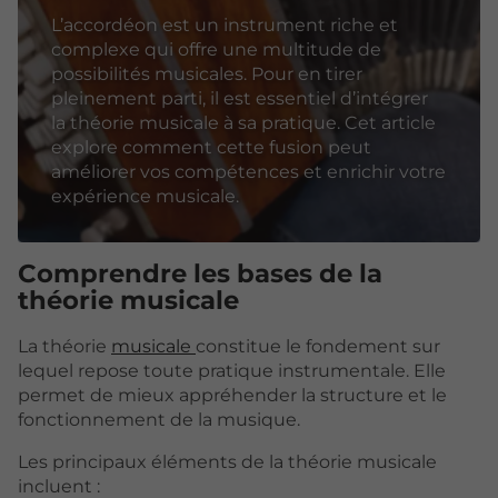
L’accordéon est un instrument riche et
complexe qui offre une multitude de
possibilités musicales. Pour en tirer
pleinement parti, il est essentiel d’intégrer
la théorie musicale à sa pratique. Cet article
explore comment cette fusion peut
améliorer vos compétences et enrichir votre
expérience musicale.
Comprendre les bases de la
théorie musicale
La théorie
musicale
constitue le fondement sur
lequel repose toute pratique instrumentale. Elle
permet de mieux appréhender la structure et le
fonctionnement de la musique.
Les principaux éléments de la théorie musicale
incluent :