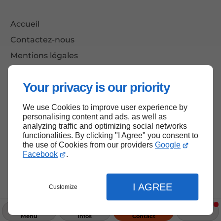
Accueil
Contactez-nous
Mentions légales
Plan du site
Your privacy is our priority
We use Cookies to improve user experience by
Haut de page
personalising content and ads, as well as
analyzing traffic and optimizing social networks
functionalities. By clicking "I Agree" you consent to
the use of Cookies from our providers
Google
Facebook
.
I AGREE
Customize
Menu
Infos
Contact