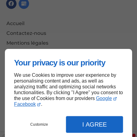
Accueil
Contactez-nous
Mentions légales
Plan du site
Your privacy is our priority
We use Cookies to improve user experience by
Haut de page
personalising content and ads, as well as
analyzing traffic and optimizing social networks
functionalities. By clicking "I Agree" you consent to
the use of Cookies from our providers
Google
Facebook
.
I AGREE
Customize